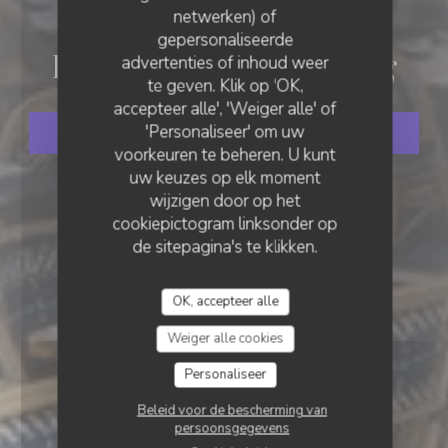
netwerken) of
BRASSERIE
•
BRUXELLES
gepersonaliseerde
Brasserie Ommegang
advertenties of inhoud weer
te geven. Klik op 'OK,
accepteer alle', 'Weiger alle' of
'Personaliseer' om uw
RESERVEER EEN TAFEL
voorkeuren te beheren. U kunt
uw keuzes op elk moment
wijzigen door op het
cookiepictogram linksonder op
de sitepagina's te klikken.
OK, accepteer alle
Weiger alle cookies
Personaliseer
Beleid voor de bescherming van
persoonsgegevens