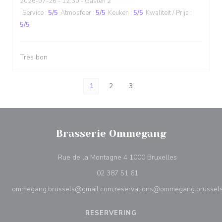
2026-07-26
- 12:30 - Gasten 2
Service
:
5
/5
Atmosfeer
:
5
/5
Keuken
:
5
/5
Kwaliteit / Prijs
:
5
/5
Très bon
1
2
3
Brasserie Ommegang
((opent in een
Rue de la Montagne 4 1000 Bruxelles
02 387 51 61
ommegang.brussels@gmail.com,reservations@ommegang.brussel
RESERVERING