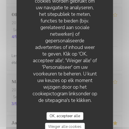
cookies worden gebruikt om
uw navigatie te analyseren,
het sitepubliek te meten,
Olivier
L
functies te bieden (bijv.
2026-07-27
- 19:30 - Gasten 4
gerelateerd aan sociale
Service
:
3
/5
Atmosfeer
:
2
/5
Keuken
:
3
/5
Kwaliteit / Prijs
:
netwerken) of
4
/5
gepersonaliseerde
advertenties of inhoud weer
te geven. Klik op 'OK,
Les plats et la bière ont été excellents. Les desserts ont
accepteer alle', 'Weiger alle' of
été décevants. Dommage
'Personaliseer' om uw
voorkeuren te beheren. U kunt
uw keuzes op elk moment
Martien
D
wijzigen door op het
2026-07-27
- 12:15 - Gasten 3
cookiepictogram linksonder op
Service
:
3
/5
Atmosfeer
:
4
/5
Keuken
:
3
/5
Kwaliteit / Prijs
:
de sitepagina's te klikken.
3
/5
OK, accepteer alle
Jan
D
Weiger alle cookies