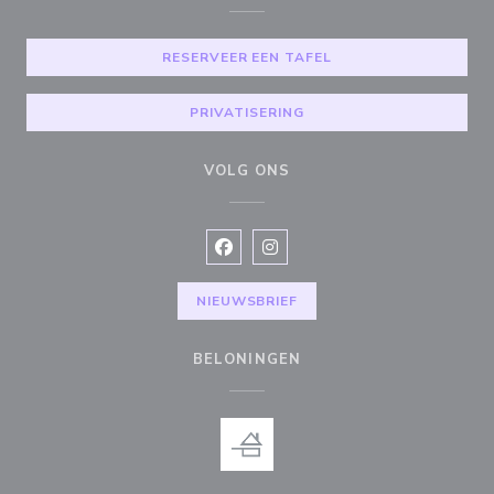
RESERVEER EEN TAFEL
PRIVATISERING
VOLG ONS
Facebook ((opent in een nieuw vens
Instagram ((opent in een nieu
NIEUWSBRIEF
BELONINGEN