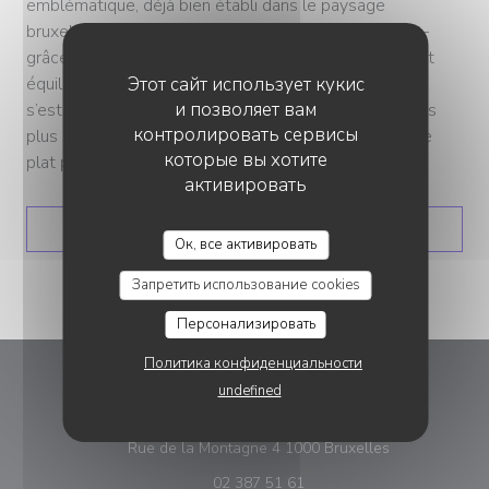
emblématique, déjà bien établi dans le paysage
bruxellois, a su conquérir les cœurs – et les papilles –
grâce à sa recette de carbonnade flamande, un parfait
équilibre entre tradition et créativité. Le concours, qui
Этот сайт использует кукис
и позволяет вам
s’est déroulé du 1er juillet au 30 août, a rassemblé les
контролировать сервисы
plus grands amateurs et chefs bruxellois autour de ce
которые вы хотите
plat phare de la cuisine belge.
активировать
((ОТКРЫВАЕТСЯ В НОВ
ЧИТАТЬ СТАТЬЮ
Ок, все активировать
Запретить использование cookies
Персонализировать
Политика конфиденциальности
undefined
Brasserie Ommegang
((открывается
Rue de la Montagne 4 1000 Bruxelles
02 387 51 61