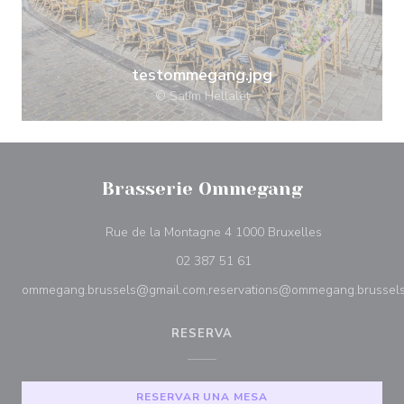
testommegang.jpg
© Salim Hellalet
Brasserie Ommegang
((abre en una
Rue de la Montagne 4 1000 Bruxelles
02 387 51 61
ommegang.brussels@gmail.com,reservations@ommegang.brussel
RESERVA
RESERVAR UNA MESA